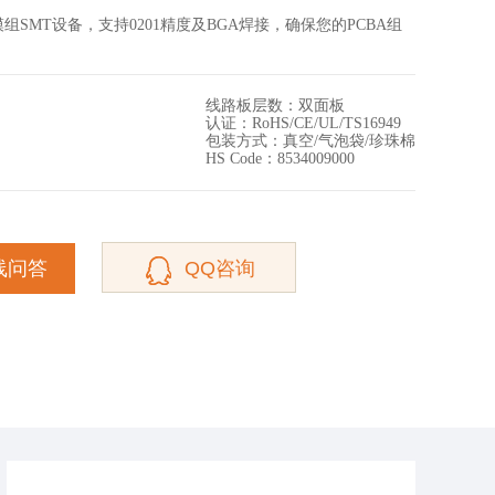
组SMT设备，支持0201精度及BGA焊接，确保您的PCBA组
线路板层数：双面板
认证：RoHS/CE/UL/TS16949
包装方式：真空/气泡袋/珍珠棉
HS Code：8534009000
线问答
QQ咨询