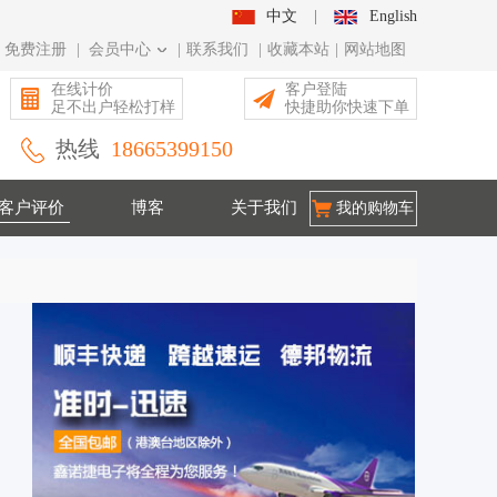
中文
|
English
免费注册
|
会员中心
|
联系我们
|
收藏本站
|
网站地图
在线计价
客户登陆
足不出户轻松打样
快捷助你快速下单
热线
18665399150
客户评价
博客
关于我们
我的购物车