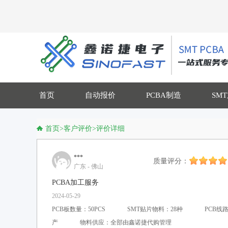
首页
自动报价
PCBA制造
SM
首页
>
客户评价
>
评价详细
***
质量评分：
广东 - 佛山
PCBA加工服务
2024-05-29
PCB板数量：50PCS
SMT贴片物料：28种
PCB线
产
物料供应：全部由鑫诺捷代购管理