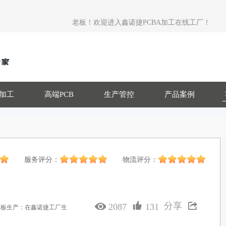
老板！欢迎进入鑫诺捷PCBA加工在线工厂！
T加工
高端PCB
生产管控
产品案例
服务评分：
物流评分：
分享
2087
131
路板生产：在鑫诺捷工厂生