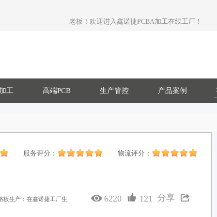
老板！欢迎进入鑫诺捷PCBA加工在线工厂！
T加工
高端PCB
生产管控
产品案例
服务评分：
物流评分：
分享
6220
121
线路板生产：在鑫诺捷工厂生