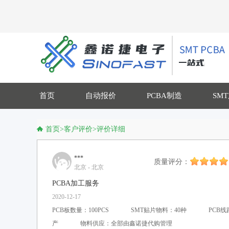
首页
自动报价
PCBA制造
SM
首页
>
客户评价
>
评价详细
***
质量评分：
北京 - 北京
PCBA加工服务
2020-12-17
PCB板数量：100PCS
SMT贴片物料：40种
PCB
产
物料供应：全部由鑫诺捷代购管理