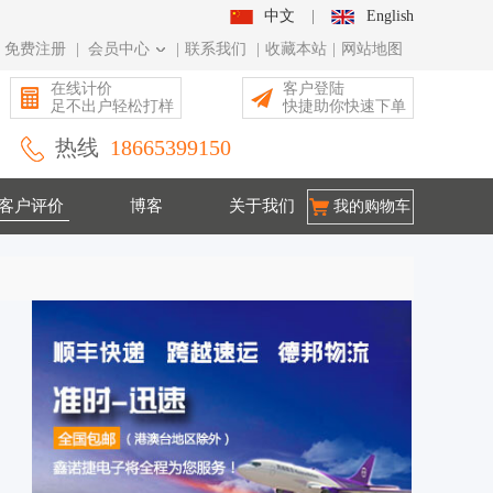
中文
|
English
免费注册
|
会员中心
|
联系我们
|
收藏本站
|
网站地图
在线计价
客户登陆
足不出户轻松打样
快捷助你快速下单
热线
18665399150
客户评价
博客
关于我们
我的购物车