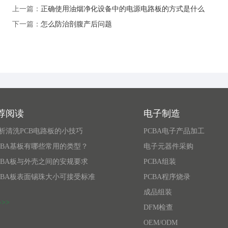
上一篇：
正确使用油烟净化设备中的电源电路板的方式是什么
下一篇：
怎么防治剖腹产后问题
荐阅读
电子制造
解析清洗PCB电路板的小技巧
PCBA电子产品加工
CBA基板有哪些常用的类型？
电子元器件采购
CBA板与外壳之间的安规要求
PCBA组装
CBA板表面锡珠大小可接受标准
PCBA程序烧录
成品组装
>>
DFM检查
OEM/ODM