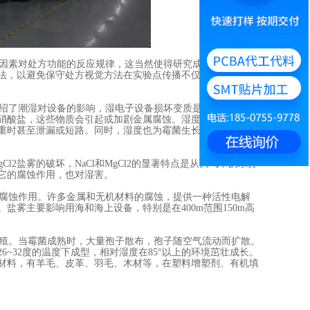
因素对处方功能的反应规律，这当然使得研究成果，实验数据
法，以避免保守处方视觉方法在实验点传播不仅仅是，更多的
绍了潮湿对设备的影响，湿电子设备损坏变质是主要因素，它
硝酸盐，这些物质会引起或加剧金属腐蚀。湿度可降低绝缘材
重时甚至泄漏或短路。同时，湿度也为霉菌生长提供了有利条
2盐雾的破坏，NaCl和MgCl2的显著特点是从大气中的水分
它的腐蚀作用，也对湿害。
腐蚀作用。许多金属和无机材料的腐蚀，提供一种活性电解
雾主要影响用海和海上设备，特别是在400m范围150m高
殖。当霉菌成熟时，大量孢子散布，孢子随空气流动而扩散。
~32度的温度下成型，相对湿度在85°以上的环境茁壮成长。
材料，有羊毛、皮革、羽毛、木材等，在塑料增塑剂、有机填