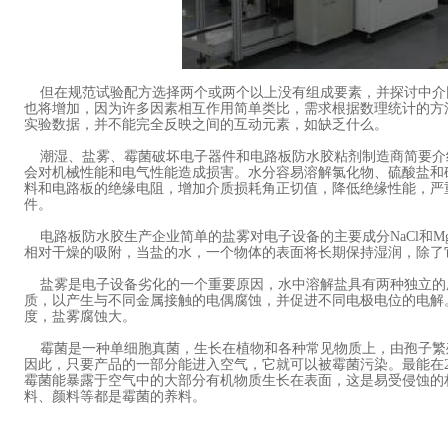
但在规范试验配方选择两个或两个以上没有组成要素，并探讨中介
也将增加，因为许多因素相互作用简单类比，需求根据数理统计的方
实验数据，并不能完全反映之间的互动元素，如缺乏什么。
潮湿、盐雾、霉菌破坏电子器件和电路板防水胶粘剂制造商简要介
会对机械性能和电气性能造成损害。水分容易溶解氯化物、硫酸盐和
料和电路板的绝缘电阻，增加介质损耗角正切值，降低绝缘性能，严
件。
电路板防水胶生产企业简单的盐雾对电子设备的主要成分NaCl和MgCl
相对干燥的吸附，当盐的水，一个物体的表面将长期保持湿润，除了
盐雾是电子设备劣化的一个重要原因，水中溶解盐具有两种独立的
质，以产生与不同金属接触的电偶腐蚀，并促进不同电极电位的电解。盐
度，盐雾腐蚀大。
霉菌是一种单细胞真菌，生长在植物和各种常见物质上，由孢子繁
因此，只要产品的一部分能进入空气，它就可以被霉菌污染。最能在26
霉菌能暴露于空气中的大部分有机物质生长在表面，这是易受侵蚀的
料、颜料等都是霉菌的养料。