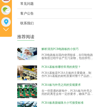
常见问题
客户公告
联系我们
推荐阅读
解析清洗PCB电路板的小技巧
PCB电路板在国内使用较多，在印制电路
板制造过程中会产生污染物，包括焊剂和
胶粘剂的残留等制造过程中的粉尘和碎片
等污染物。如果pcb板不能有效保证清洁
PCBA基板有哪些常用的类型？
表面，则电阻和漏电会导致pcb电路板失
效，从而影响产品的使用寿命。因此，在
PCBA基板是PCBA主板的主要载体，制
制造过程中清洁pcb电路板是重要的一
作PCBA基板的材料质量对整个产品的整
步。
体性能有非常大的影响。PCBA基板的材
料主要有94HB、94VO、22F、CEM-1、
PCBA板与外壳之间的安规要求
CEM-3、FR-4、铝基板、FPC等，目前，
FR-4、铝基板和FPC最为常用的PCBA基
在一些普通的家电中，PCBA板与外壳之
板。
间的距离常会有一定的要求，确保产品在
工作时不受影响。本文就为大家介绍
PCBA板与外壳之间的安规要求。
PCBA板表面锡珠大小可接受标准