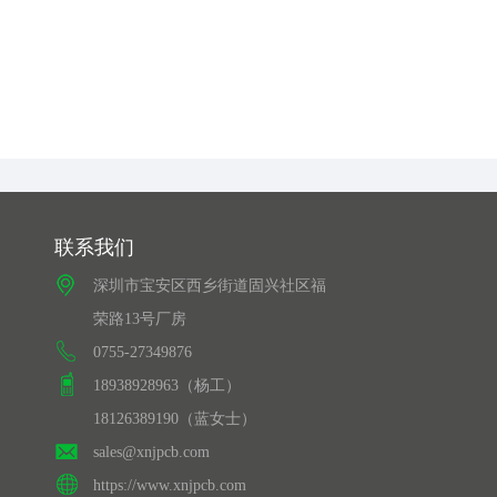
联系我们
深圳市宝安区西乡街道固兴社区福
荣路13号厂房
0755-27349876
18938928963（杨工）
18126389190（蓝女士）
sales@xnjpcb.com
https://www.xnjpcb.com