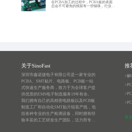
在PCBA加工的过程中，PCBA板的表面
总会不可避免的残留有一些锡珠，行业内
都会对PCBA板上的锡珠的大小和数量会
有一个可接收的标准。以下为PCBA外观
检验标准（简称国标）对PCBA表面锡珠
的可接收标准。
关于SinoFast
推
深圳市鑫诺捷电子有限公司是一家专业的
>
PCBA、SMT贴片、电路板、PCB板一站
>P
式快速生产服务商，致力于为全球客户提
>P
供优质的EMS电子制造服务19年有余。
我们拥有自己的高精密电路板以及PCB板
>P
制造工厂和自动化SMT贴片组装产线，包
括各种专业的生产检测设备，同时拥有经
更多
验丰富的工艺研发生产团队，活力而专业
的销售客服团队，资深严谨的采购团队和