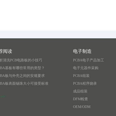
荐阅读
电子制造
解析清洗PCB电路板的小技巧
PCBA电子产品加工
CBA基板有哪些常用的类型？
电子元器件采购
CBA板与外壳之间的安规要求
PCBA组装
CBA板表面锡珠大小可接受标准
PCBA程序烧录
成品组装
>>
DFM检查
OEM/ODM