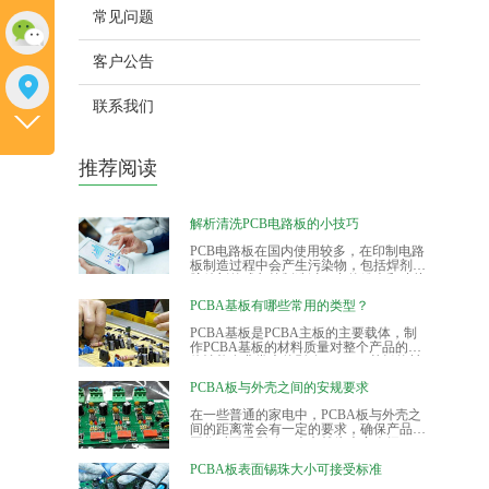
常见问题
客户公告
联系我们
推荐阅读
解析清洗PCB电路板的小技巧
PCB电路板在国内使用较多，在印制电路
板制造过程中会产生污染物，包括焊剂和
胶粘剂的残留等制造过程中的粉尘和碎片
等污染物。如果pcb板不能有效保证清洁
PCBA基板有哪些常用的类型？
表面，则电阻和漏电会导致pcb电路板失
效，从而影响产品的使用寿命。因此，在
PCBA基板是PCBA主板的主要载体，制
制造过程中清洁pcb电路板是重要的一
作PCBA基板的材料质量对整个产品的整
步。
体性能有非常大的影响。PCBA基板的材
料主要有94HB、94VO、22F、CEM-1、
PCBA板与外壳之间的安规要求
CEM-3、FR-4、铝基板、FPC等，目前，
FR-4、铝基板和FPC最为常用的PCBA基
在一些普通的家电中，PCBA板与外壳之
板。
间的距离常会有一定的要求，确保产品在
工作时不受影响。本文就为大家介绍
PCBA板与外壳之间的安规要求。
PCBA板表面锡珠大小可接受标准