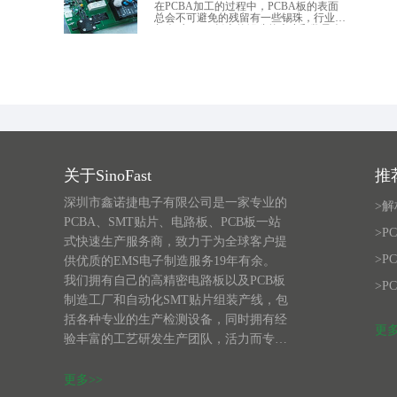
在PCBA加工的过程中，PCBA板的表面
总会不可避免的残留有一些锡珠，行业内
都会对PCBA板上的锡珠的大小和数量会
有一个可接收的标准。以下为PCBA外观
检验标准（简称国标）对PCBA表面锡珠
的可接收标准。
关于SinoFast
推
深圳市鑫诺捷电子有限公司是一家专业的
>
PCBA、SMT贴片、电路板、PCB板一站
>P
式快速生产服务商，致力于为全球客户提
>P
供优质的EMS电子制造服务19年有余。
我们拥有自己的高精密电路板以及PCB板
>P
制造工厂和自动化SMT贴片组装产线，包
括各种专业的生产检测设备，同时拥有经
更多
验丰富的工艺研发生产团队，活力而专业
的销售客服团队，资深严谨的采购团队和
装配测试团队，国际化标准的管理体系，
更多>>