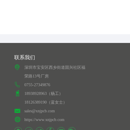
联系我们
深圳市宝安区西乡街道固兴社区福
荣路13号厂房
0755-27349876
18938928963（杨工）
18126389190（蓝女士）
sales@xnjpcb.com
https://www.xnjpcb.com